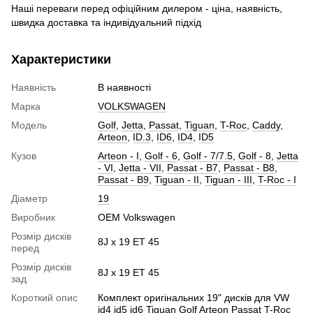
Наші переваги перед офіційним дилером - ціна, наявність,
швидка доставка та індивідуальний підхід
Характеристики
Наявність
В наявності
Марка
VOLKSWAGEN
Модель
Golf
,
Jetta
,
Passat
,
Tiguan
,
T-Roc
,
Caddy
,
Arteon
,
ID.3
,
ID6
,
ID4
,
ID5
Кузов
Arteon - I
,
Golf - 6
,
Golf - 7/7.5
,
Golf - 8
,
Jetta
- VI
,
Jetta - VII
,
Passat - B7
,
Passat - B8
,
Passat - B9
,
Tiguan - II
,
Tiguan - III
,
T-Roc - I
Діаметр
19
Виробник
OEM Volkswagen
Розмір дисків
8J x 19 ET 45
перед
Розмір дисків
8J x 19 ET 45
зад
Короткий опис
Комплект оригінальних 19" дисків для VW
id4 id5 id6 Tiguan Golf Arteon Passat T-Roc