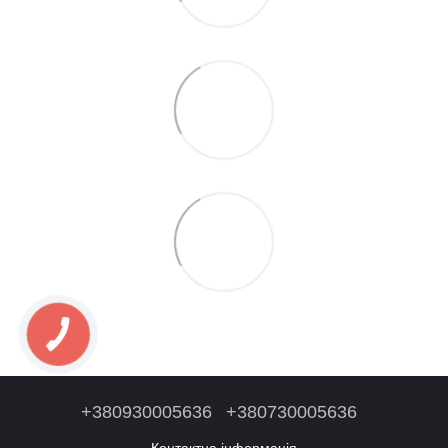
+380930005636
+380730005636
Контактна інформація