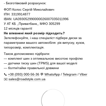
- Безготівковий розрахунок:
ФОП Колос Сергій Миколайович
ІПН: 3319914877
IBAN: UA393052990000026007035011996
У АТ КБ ,,Приватбанк,, МФО 305299
12 місяців гарантії
Не впевнені який розмір підходить?
Зателефонуйте, і наш спеціаліст підбере диски за
параметрами вашого автомобіля: рік випуску, кузов,
типорозмір, комплектація.
Також допоможемо підібрати:
— комплект шин з оптимальною висотою профілю
— датчики тиску шин (TPMS) для вашої моделі
— болти/гайки правильної довжини
📞
+38 (093) 000-56-36
💬
WhatsApp
/
Telegram
/
Viber
✉️
sales@roadstyle.com.ua