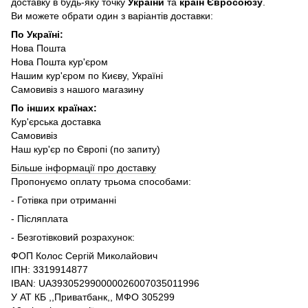
доставку в будь-яку точку
України
та
країн Євросоюзу
.
Ви можете обрати один з варіантів доставки:
По Україні:
Нова Пошта
Нова Пошта кур'єром
Нашим кур'єром по Києву, Україні
Самовивіз з нашого магазину
По інших країнах:
Кур'єрська доставка
Самовивіз
Наш кур'єр по Європі (по запиту)
Більше інформації про доставку
Пропонуємо оплату трьома способами:
- Готівка при отриманні
- Післяплата
- Безготівковий розрахунок:
ФОП Колос Сергій Миколайович
ІПН: 3319914877
IBAN: UA393052990000026007035011996
У АТ КБ ,,Приватбанк,, МФО 305299