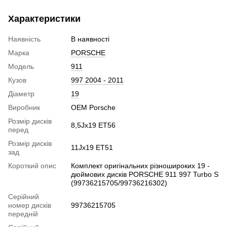
Характеристики
Наявність
В наявності
Марка
PORSCHE
Модель
911
Кузов
997 2004 - 2011
Діаметр
19
Виробник
OEM Porsche
Розмір дисків
8,5Jx19 ET56
перед
Розмір дисків
11Jx19 ET51
зад
Короткий опис
Комплект оригінальних різношироких 19 -
дюймових дисків PORSCHE 911 997 Turbo S
(99736215705/99736216302)
Серійний
номер дисків
99736215705
передній