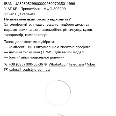
IBAN: UA393052990000026007035011996
У АТ КБ ,,Приватбанк,, МФО 305299
12 місяців гарантії
Не впевнені який розмір підходить?
Зателефонуйте, і наш спеціаліст підбере диски за
параметрами вашого автомобіля: рік випуску, кузов,
типорозмір, комплектація.
Також допоможемо підібрати:
— комплект шин з оптимальною висотою профілю
— датчики тиску шин (TPMS) для вашої моделі
— болти/гайки правильної довжини
📞
+38 (093) 000-56-36
💬
WhatsApp
/
Telegram
/
Viber
✉️
sales@roadstyle.com.ua