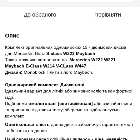
До обраного
Порівняти
Опис
Комплект оригінальних одношироких 19 - дюймових дисків
для Mercedes-Benz
S-class W223 Maybach
Також можливо встановити на
Mercedes W222 W221
Maybach E-Class W214 V-CLass W447
Дизайн:
Monoblock Плити з лого Maybach.
Одноширокий комплект. Диски нові
Ідеальний варіант для літніх або зимових коліс та комфортної
їзди.
Підберемо
омологовані [сертифіковані]
або звичайні шини
та оригінальні датчики тиску, зберемо та відбалансуємо
комплект.
Оригінальнальність
даних дисків забезпечує гарантію якості
та безпеки на дорозі.
Наші переваги перед офіційним дилером -
ціна, наявність,