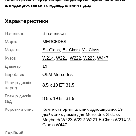
швидка доставка
та індивідуальний підхід.
Характеристики
Наявність
В наявності
Марка
MERCEDES
Модель
S - Class
,
E - Class
,
V - Class
Кузов
W214
,
W221
,
W222
,
W223
,
W447
Діаметр
19
Виробник
OEM Mercedes
Розмір дисків
8.5 x 19 ET 31,5
перед
Розмір дисків
8.5 x 19 ET 31,5
зад
Короткий опис
Комплект оригінальних одношироких 19 -
дюймових дисків для Mercedes S-class
Maybach W223 W222 W221 E-Class W214 V-
CLass W447
Серійний