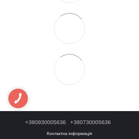
+380930005636
+380730005636
Контактна інформація