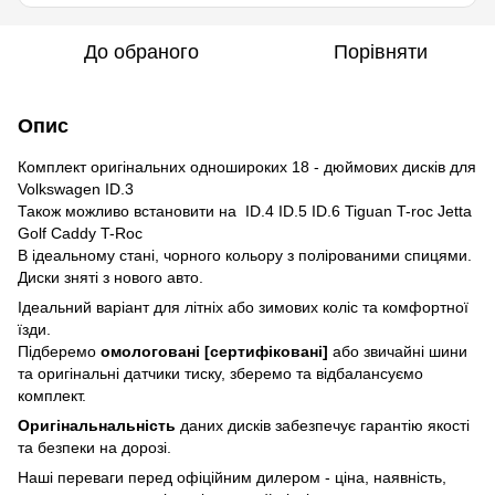
До обраного
Порівняти
Опис
Комплект оригінальних одношироких 18 - дюймових дисків для
Volkswagen ID.3
Також можливо встановити на ID.4 ID.5 ID.6 Tiguan T-roc Jetta
Golf Caddy T-Roc
В ідеальному стані, чорного кольору з полірованими спицями.
Диски зняті з нового авто.
Ідеальний варіант для літніх або зимових коліс та комфортної
їзди.
Підберемо
омологовані [сертифіковані]
або звичайні шини
та оригінальні датчики тиску, зберемо та відбалансуємо
комплект.
Оригінальнальність
даних дисків забезпечує гарантію якості
та безпеки на дорозі.
Наші переваги перед офіційним дилером - ціна, наявність,