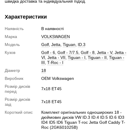
швидка доставка та індивідуальний підхід.
Характеристики
Наявність
В наявності
Марка
VOLKSWAGEN
Модель
Golf
,
Jetta
,
Tiguan
,
ID.3
Кузов
Golf - 6
,
Golf - 7/7.5
,
Golf - 8
,
Jetta - V
,
Jetta -
VI
,
Jetta - VII
,
Tiguan - I
,
Tiguan - II
,
Tiguan -
III
,
T-Roc - I
Діаметр
18
Виробник
OEM Volkswagen
Розмір дисків
7x18 ET45
перед
Розмір дисків
7x18 ET45
зад
Короткий опис
Комплект оригінальних одношироких 18 -
дюймових дисків VW ID.3 ID.4 ID.5 ID.6 ID3
ID4 ID5 ID6 Tiguan T-roc Jetta Golf Caddy T-
Roc (2GK601025B)