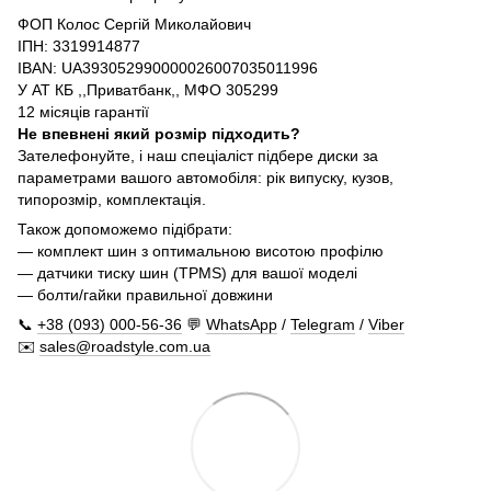
ФОП Колос Сергій Миколайович
ІПН: 3319914877
IBAN: UA393052990000026007035011996
У АТ КБ ,,Приватбанк,, МФО 305299
12 місяців гарантії
Не впевнені який розмір підходить?
Зателефонуйте, і наш спеціаліст підбере диски за
параметрами вашого автомобіля: рік випуску, кузов,
типорозмір, комплектація.
Також допоможемо підібрати:
— комплект шин з оптимальною висотою профілю
— датчики тиску шин (TPMS) для вашої моделі
— болти/гайки правильної довжини
📞
+38 (093) 000-56-36
💬
WhatsApp
/
Telegram
/
Viber
✉️
sales@roadstyle.com.ua