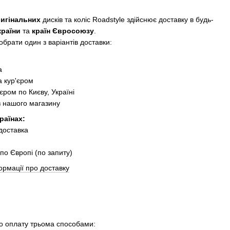
ригінальних
дисків та коліс Roadstyle здійснює доставку в будь-
країни
та
країн Євросоюзу
.
брати один з варіантів доставки:
:
а
 кур'єром
єром по Києву, Україні
з нашого магазину
раїнах:
 доставка
по Європі (по запиту)
ормації про доставку
 оплату трьома способами: