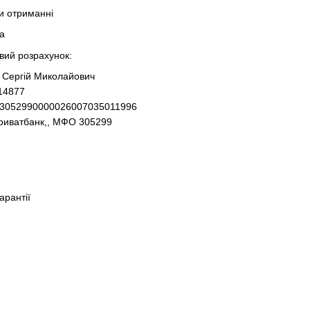
ри отриманні
та
овий розрахунок:
 Сергій Миколайович
14877
93052990000026007035011996
Приватбанк,, МФО 305299
гарантії