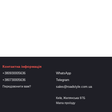
Контактна інформація
+380930005636
WhatsApp
+380730005636
Telegram
sales@roadstyle.com.ua
Передзвонити вам?
Київ, Жилянська 97Б
Мапа проїзду