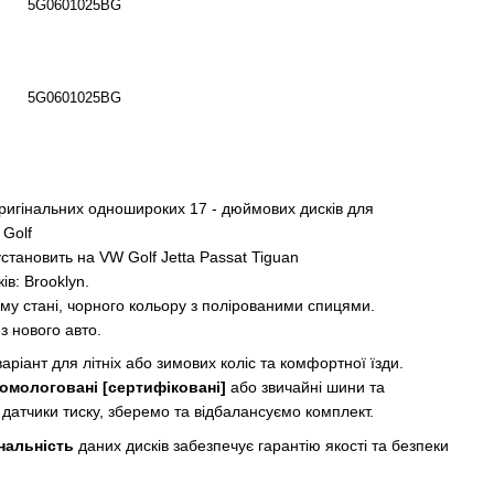
5G0601025BG
5G0601025BG
ригінальних одношироких 17 - дюймових дисків для
 Golf
становить на VW Golf Jetta Passat Tiguan
ів: Brooklyn.
му стані, чорного кольору з полірованими спицями.
 з нового авто.
аріант для літніх або зимових коліс та комфортної їзди.
омологовані [сертифіковані]
або звичайні шини та
 датчики тиску, зберемо та відбалансуємо комплект.
нальність
даних дисків забезпечує гарантію якості та безпеки