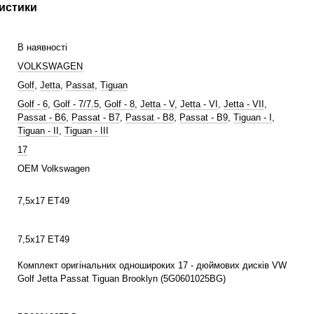
истики
В наявності
VOLKSWAGEN
Golf
,
Jetta
,
Passat
,
Tiguan
Golf - 6
,
Golf - 7/7.5
,
Golf - 8
,
Jetta - V
,
Jetta - VI
,
Jetta - VII
,
Passat - B6
,
Passat - B7
,
Passat - B8
,
Passat - B9
,
Tiguan - I
,
Tiguan - II
,
Tiguan - III
17
OEM Volkswagen
7,5x17 ET49
7,5x17 ET49
Комплект оригінальних одношироких 17 - дюймових дисків VW
Golf Jetta Passat Tiguan Brooklyn (5G0601025BG)