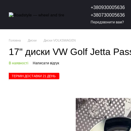
Перейти до основного контенту
+380930005636
+380730005636
Передзвонити вам?
Головна
Диски
Диски VOLKSWAGEN
17" диски VW Golf Jetta Pa
В наявності
Написати відгук
ТЕРМІН ДОСТАВКИ 21 ДЕНЬ