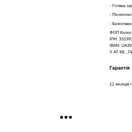
- Готівка п
- Післяпла
- Безготівк
ФОП Колос
ІПН: 33199
IBAN: UA3
У АТ КБ ,,
Гарантія
12 місяців 