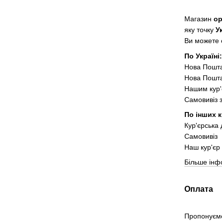
Магазин
о
яку точку
У
Ви можете о
По Україні
Нова Пошт
Нова Пошта
Нашим кур'
Самовивіз 
По інших к
Кур'єрська
Самовивіз
Наш кур'єр 
Більше інф
Оплата
Пропонуємо