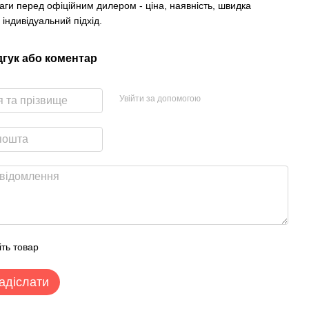
аги перед офіційним дилером - ціна, наявність, швидка
 індивідуальний підхід.
дгук або коментар
Увійти за допомогою
іть товар
адіслати