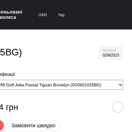
оньовані
UAH
Укр
колеса
25BG)
Артикул
02062023
фікації
4 грн
Замовити швидко