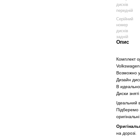
дисків
передній
Серійний
номер
дисків
задній
Опис
Комплект о
Volkswagen
Возможно у
Дизайн диск
В идеально
Диски зняті
Ідеальний в
Підберемо
оригінальні
Оригіналь
на дорозі.