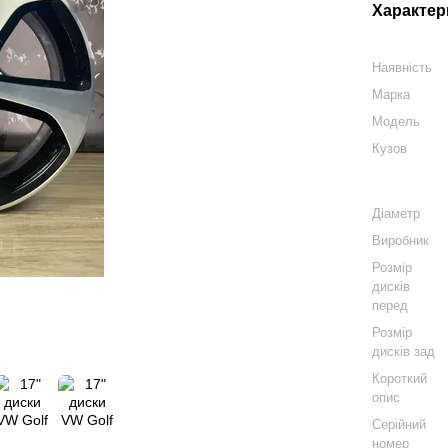
Характер
Наявність
Марка
Модель
Кузов
Діаметр
Виробник
Розмір
дисків
перед
Розмір
дисків зад
Короткий
опис
Серійний
номер