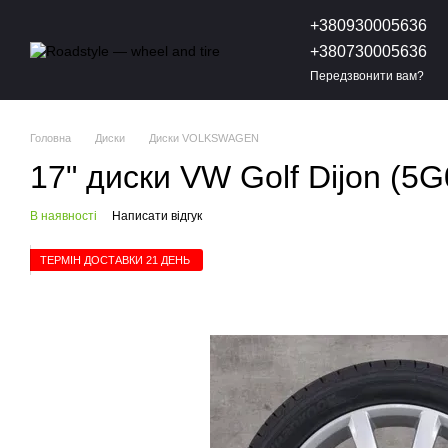
Перейти до основного контенту
+380930005636
+380730005636
Передзвонити вам?
Головна
Диски
Диски VOLKSWAGEN
17" диски VW Golf Dijon (5
В наявності
Написати відгук
ТЕРМІН ДОСТАВКИ 21 ДЕНЬ