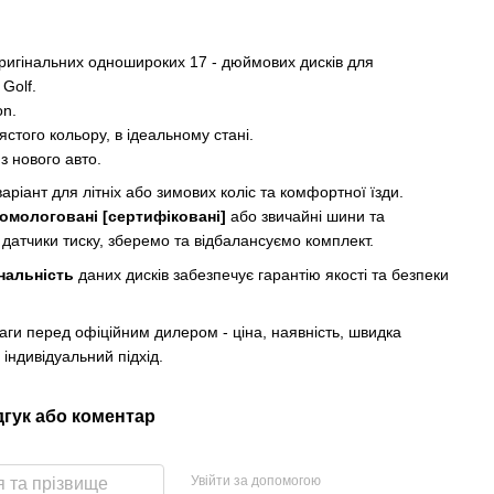
ригінальних одношироких 17 - дюймових дисків для
Golf.
on.
ястого кольору, в ідеальному стані.
 з нового авто.
аріант для літніх або зимових коліс та комфортної їзди.
омологовані [сертифіковані]
або звичайні шини та
 датчики тиску, зберемо та відбалансуємо комплект.
нальність
даних дисків забезпечує гарантію якості та безпеки
аги перед офіційним дилером - ціна, наявність, швидка
 індивідуальний підхід.
дгук або коментар
Увійти за допомогою