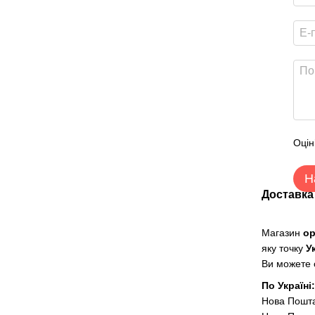
Оцін
Н
Доставка
Магазин
о
яку точку
У
Ви можете о
По Україні
Нова Пошт