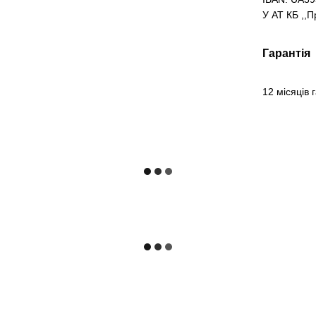
У АТ КБ ,,
Гарантія
12 місяців 