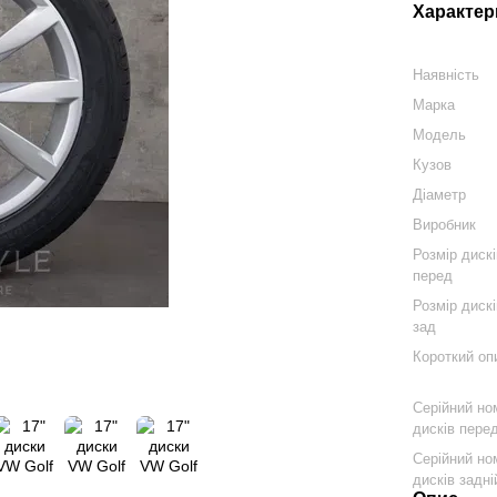
Характер
Наявність
Марка
Модель
Кузов
Діаметр
Виробник
Розмір диск
перед
Розмір диск
зад
Короткий оп
Серійний но
дисків пере
Серійний но
дисків задні