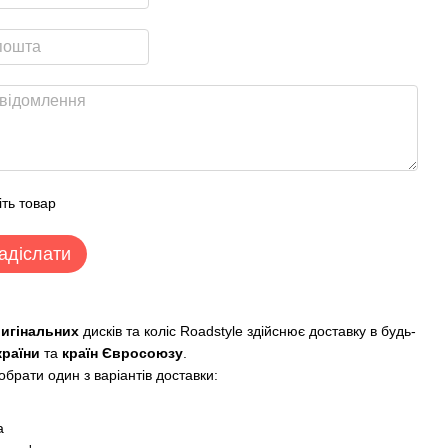
іть товар
адіслати
ригінальних
дисків та коліс Roadstyle здійснює доставку в будь-
країни
та
країн Євросоюзу
.
брати один з варіантів доставки:
:
а