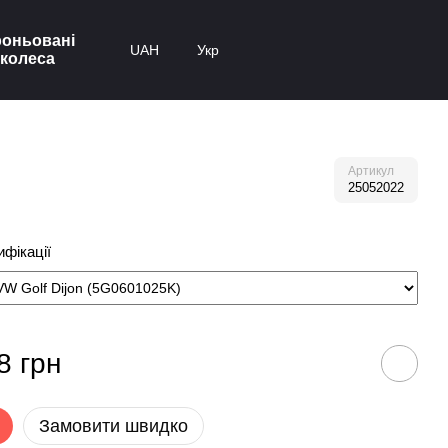
оньовані
UAH
Укр
колеса
Артикул
25052022
фікації
8 грн
Замовити швидко