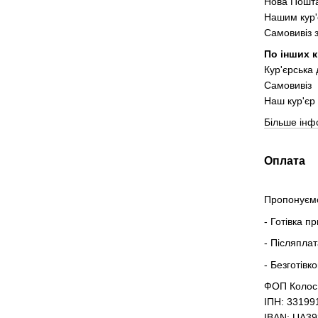
Нова Пошта
Нашим кур'
Самовивіз 
По інших к
Кур'єрська
Самовивіз
Наш кур'єр 
Більше інф
Оплата
Пропонуємо
- Готівка п
- Післяпла
- Безготівк
ФОП Колос
ІПН: 33199
IBAN: UA3