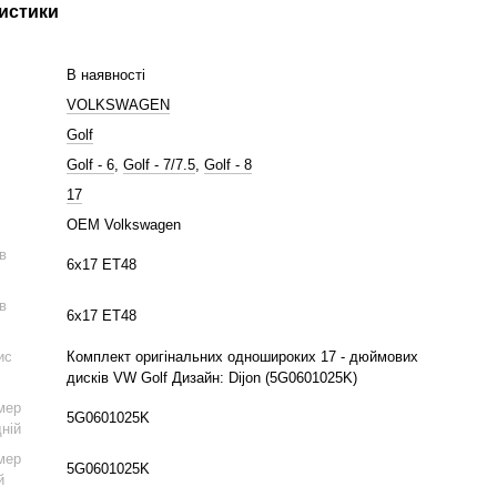
истики
В наявності
VOLKSWAGEN
Golf
Golf - 6
,
Golf - 7/7.5
,
Golf - 8
17
OEM Volkswagen
ів
6x17 ET48
ів
6x17 ET48
ис
Комплект оригінальних одношироких 17 - дюймових
дисків VW Golf Дизайн: Dijon (5G0601025K)
мер
5G0601025K
дній
мер
5G0601025K
й