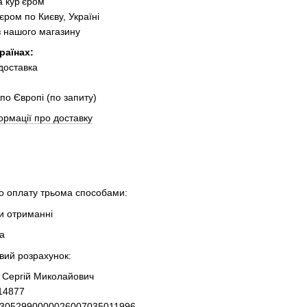
 кур'єром
єром по Києву, Україні
з нашого магазину
раїнах:
 доставка
по Європі (по запиту)
ормації про доставку
 оплату трьома способами:
ри отриманні
та
овий розрахунок:
 Сергій Миколайович
14877
93052990000026007035011996