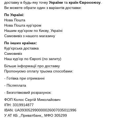
доставку в будь-яку точку
України
та
країн Євросоюзу
.
Ви можете обрати один з варіантів доставки:
По Україні:
Нова Пошта
Нова Пошта кур'єром
Нашим кур'єром по Києву, Україні
Самовивіз з нашого магазину
По інших країнах:
Кур'єрська доставка
Самовивіз
Наш кур'єр по Європі (по запиту)
Більше інформації про доставку
Пропонуємо оплату трьома способами:
- Готівка при отриманні
- Післяплата
- Безготівковий розрахунок:
ФОП Колос Сергій Миколайович
ІПН: 3319914877
IBAN: UA393052990000026007035011996
У АТ КБ ,,Приватбанк,, МФО 305299