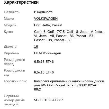
Характеристики
Наявність
В наявності
Марка
VOLKSWAGEN
Модель
Golf
,
Jetta
,
Passat
Кузов
Golf - 6
,
Golf - 7/7.5
,
Golf - 8
,
Jetta - V
,
Jetta -
VI
,
Jetta - VII
,
Passat - B6
,
Passat - B7
,
Passat - B8
,
Passat - B9
Діаметр
16
Виробник
OEM Volkswagen
Розмір дисків
6,5x16 ET46
перед
Розмір дисків
6,5x16 ET46
зад
Короткий опис
Комплект оригінальних одношироких дисків
для VW Golf Passat Jetta (5G0601025AT
88Z)
Серійний
номер дисків
5G0601025AT 88Z
передній