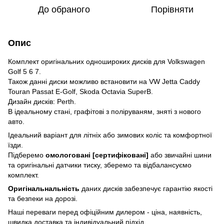
До обраного
Порівняти
Опис
Комплект оригінальних одношироких дисків для Volkswagen
Golf 5 6 7.
Також данні диски можливо встановити на VW Jetta Caddy
Touran Passat E-Golf, Skoda Octavia SuperB.
Дизайн дисків: Perth.
В ідеальному стані, графітові з поліруваням, зняті з нового
авто.
Ідеальний варіант для літніх або зимових коліс та комфортної
їзди.
Підберемо
омологовані [сертифіковані]
або звичайні шини
та оригінальні датчики тиску, зберемо та відбалансуємо
комплект.
Оригінальнальність
даних дисків забезпечує гарантію якості
та безпеки на дорозі.
Наші переваги перед офіційним дилером - ціна, наявність,
швидка доставка та індивідуальний підхід.