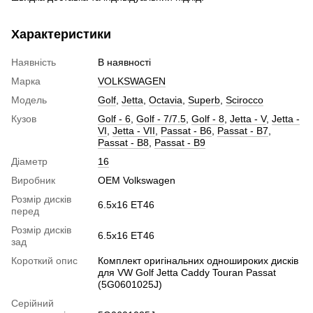
Характеристики
Наявність
В наявності
Марка
VOLKSWAGEN
Модель
Golf
,
Jetta
,
Octavia
,
Superb
,
Scirocco
Кузов
Golf - 6
,
Golf - 7/7.5
,
Golf - 8
,
Jetta - V
,
Jetta -
VI
,
Jetta - VII
,
Passat - B6
,
Passat - B7
,
Passat - B8
,
Passat - B9
Діаметр
16
Виробник
OEM Volkswagen
Розмір дисків
6.5x16 ET46
перед
Розмір дисків
6.5x16 ET46
зад
Короткий опис
Комплект оригінальних одношироких дисків
для VW Golf Jetta Caddy Touran Passat
(5G0601025J)
Серійний