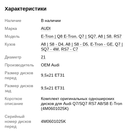
Характеристики
Наличие
В наличии
Марка
AUDI
Модель
E-Tron | Q8 E-Tron
,
Q7 | SQ7
,
A8 | S8
,
RS7
Кузов
A8 | S8 - D4
,
A8 | S8 - D5
,
E-Tron - GE
,
Q7 |
SQ7 - 4M
,
RS7 - C7
Диаметр
21
Производитель
OEM Audi
Размер дисков
9,5х21 ET31
перед
Размер дисков
9,5х21 ET31
зад
Короткое
Комплект оригинальных одношироких
описание
дисков для Audi Q7/SQ7 RS7 A8/S8 E-Tron
(4M0601025K)
Серийный
номер дисков
4M0601025K
перед