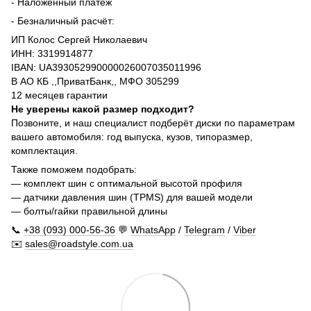
- Наложенный платёж
- Безналичный расчёт:
ИП Колос Сергей Николаевич
ИНН: 3319914877
IBAN: UA393052990000026007035011996
В АО КБ ,,ПриватБанк,, МФО 305299
12 месяцев гарантии
Не уверены какой размер подходит?
Позвоните, и наш специалист подберёт диски по параметрам
вашего автомобиля: год выпуска, кузов, типоразмер,
комплектация.
Также поможем подобрать:
— комплект шин с оптимальной высотой профиля
— датчики давления шин (TPMS) для вашей модели
— болты/гайки правильной длины
📞
+38 (093) 000-56-36
💬
WhatsApp
/
Telegram
/
Viber
✉️
sales@roadstyle.com.ua