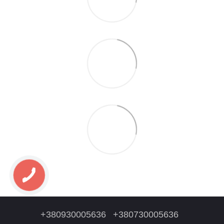
+380930005636
+380730005636