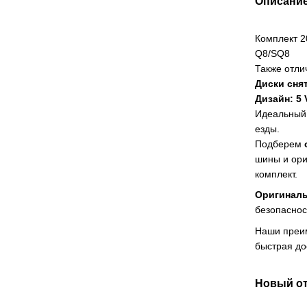
Описани
Комплект 2
Q8/SQ8
Также отли
Диски сня
Дизайн: 5 
Идеальный 
езды.
Подберем
шины и ори
комплект.
Оригинал
безопаснос
Наши преи
быстрая до
Новый о