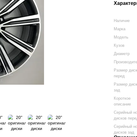
Характер
Наличие
Марка
Модель
Кузов
Диаметр
Производит
Размер дис
перед
Размер дис
зад
Короткое
описание
Серийный н
дисков пере
Серийный н
дисков зад