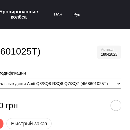
Бронированные
UAH
Рус
колёса
8601025T)
Артикул
18042023
модификации
0 грн
Быстрый заказ