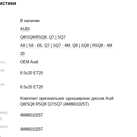
истики
В наличии
AUDI
Q8/SQ8/RSQ8
,
Q7 | SQ7
A8 | S8 - D5
,
Q7 | SQ7 - 4M
,
Q8 | SQ8 | RSQ8 - 4M
20
ель
OEM Audi
ков
8.5х20 ЕТ20
ков
8.5х20 ЕТ20
Комплект оригинальних одношироких дисков Audi
Q8/SQ8 RSQ8 Q7/SQ7 (4M8601025T)
омер
4M8601025T
д
омер
4M8601025T