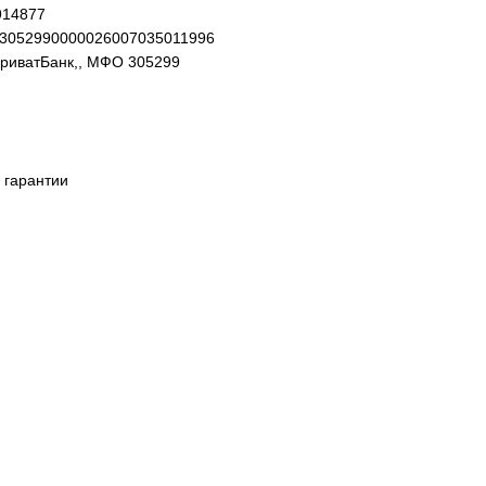
914877
93052990000026007035011996
ПриватБанк,, МФО 305299
 гарантии