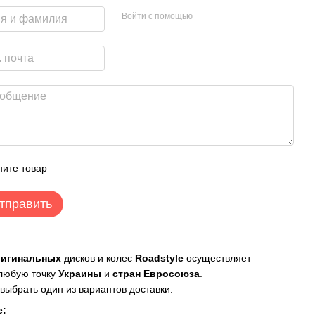
Войти с помощью
ите товар
тправить
ригинальных
дисков и колес
Roadstyle
осуществляет
 любую точку
Украины
и
стран Евросоюза
.
выбрать один из вариантов доставки:
е: