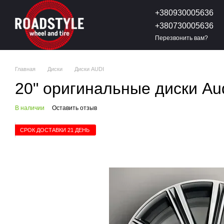
Перейти к основному контенту
+380930005636
+380730005636
Перезвонить вам?
Главная
Диски
Диски AUDI
20" оригинальные диски A
В наличии
Оставить отзыв
СРОК ДОСТАВКИ 21 ДЕНЬ