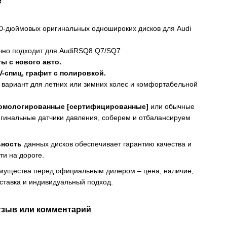
е
0-дюймовых оригинальных одношироких дисков для Audi
чно подходит для AudiRSQ8 Q7/SQ7
ты с нового авто.
V-спиц, графит с полировкой.
вариант для летних или зимних колес и комфортабельной
омологированные [сертифицированные]
или обычные
гинальные датчики давления, соберем и отбалансируем
ьность
данных дисков обеспечивает гарантию качества и
ти на дороге.
мущества перед официальным дилером – цена, наличие,
ставка и индивидуальный подход.
тзыв или комментарий