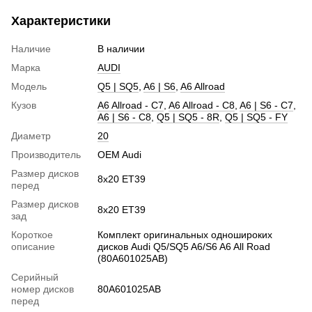
Характеристики
Наличие
В наличии
Марка
AUDI
Модель
Q5 | SQ5
,
A6 | S6
,
A6 Allroad
Кузов
A6 Allroad - C7
,
A6 Allroad - C8
,
A6 | S6 - C7
,
A6 | S6 - C8
,
Q5 | SQ5 - 8R
,
Q5 | SQ5 - FY
Диаметр
20
Производитель
OEM Audi
Размер дисков
8х20 ET39
перед
Размер дисков
8х20 ET39
зад
Короткое
Комплект оригинальных одношироких
описание
дисков Audi Q5/SQ5 A6/S6 A6 All Road
(80A601025AB)
Серийный
номер дисков
80A601025AB
перед