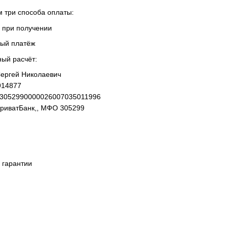
 три способа оплаты:
 при получении
ный платёж
ный расчёт:
ергей Николаевич
914877
93052990000026007035011996
ПриватБанк,, МФО 305299
 гарантии