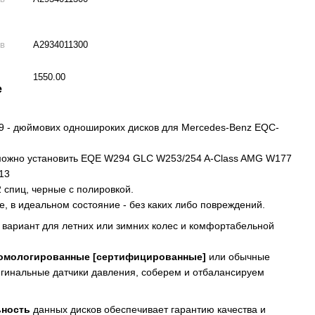
ов
А2934011300
1550.00
е
9 - дюймових одношироких дисков для Mercedes-Benz EQC-
можно установить EQE W294 GLC W253/254 A-Class AMG W177
213
2 спиц, черные с полировкой.
е, в идеальном состояние - без каких либо повреждений.
вариант для летних или зимних колес и комфортабельной
омологированные [сертифицированные]
или обычные
гинальные датчики давления, соберем и отбалансируем
ьность
данных дисков обеспечивает гарантию качества и