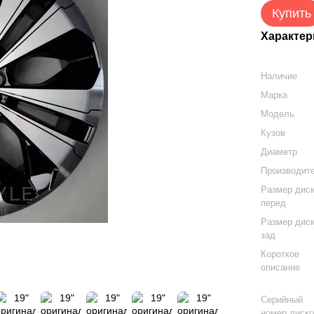
Купить
Характер
Наличие
Марка
Модель
Кузов
Диаметр
Производит
Размер дис
перед
Размер дис
зад
Короткое
описание
Серийный
номер диск