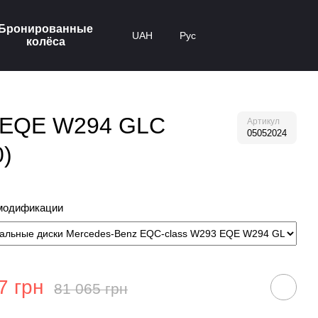
Бронированные
UAH
Рус
колёса
3 EQE W294 GLC
Артикул
05052024
0)
модификации
7 грн
81 065 грн