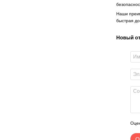
безопаснос
Наши преи
быстрая до
Новый о
Оцен
О