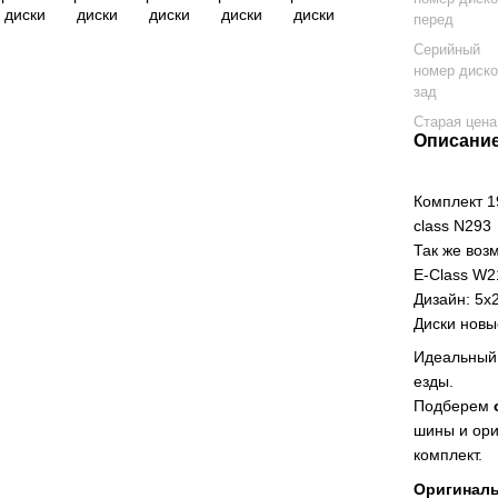
перед
Серийный
номер диск
зад
Старая цена
Описани
Комплект 1
class N293
Так же воз
E-Class W
Дизайн: 5x
Диски новы
Идеальный 
езды.
Подберем
шины и ори
комплект.
Оригинал