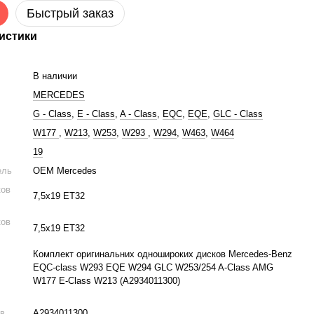
Быстрый заказ
истики
В наличии
MERCEDES
G - Class
,
E - Class
,
A - Class
,
EQC
,
EQE
,
GLC - Class
W177
,
W213
,
W253
,
W293
,
W294
,
W463
,
W464
19
ель
OEM Mercedes
ков
7,5х19 ЕТ32
ков
7,5х19 ЕТ32
Комплект оригинальних одношироких дисков Mercedes-Benz
EQC-class W293 EQE W294 GLC W253/254 A-Class AMG
W177 E-Class W213 (А2934011300)
ов
А2934011300