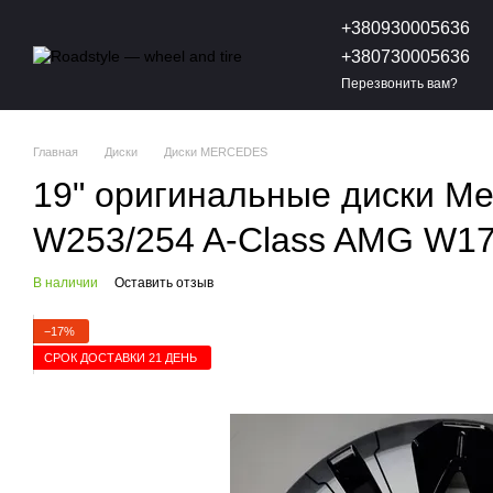
Перейти к основному контенту
+380930005636
+380730005636
Перезвонить вам?
Главная
Диски
Диски MERCEDES
19" оригинальные диски M
W253/254 A-Class AMG W17
В наличии
Оставить отзыв
−17%
СРОК ДОСТАВКИ 21 ДЕНЬ