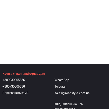
Контактная информация
+380930005636
WhatsApp
+380730005636
Telegram
sales@roadstyle.com.ua
Перезвонить вам?
Київ, Жилянська 97Б