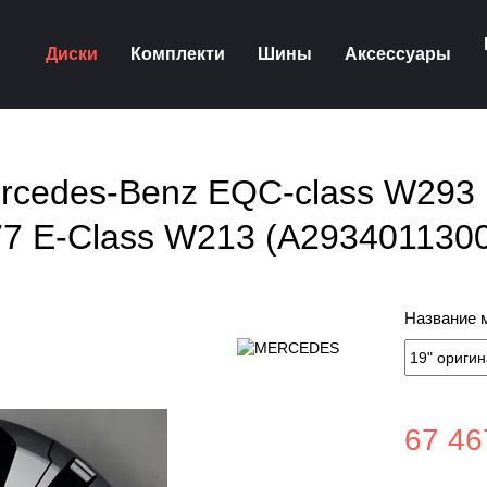
Диски
Комплекти
Шины
Аксессуары
ercedes-Benz EQC-class W29
7 E-Class W213 (А293401130
Название 
67 46