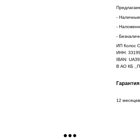
Предлагаем
- Наличные
- Наложен
- Безналич
ИП Колос С
ИНН: 3319
IBAN: UA3
В АО КБ ,,
Гарантия
12 месяцев