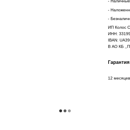
- Наличные
- Наложен
- Безналич
ИП Колос С
ИНН: 3319
IBAN: UA3
В АО КБ ,,
Гарантия
12 месяцев