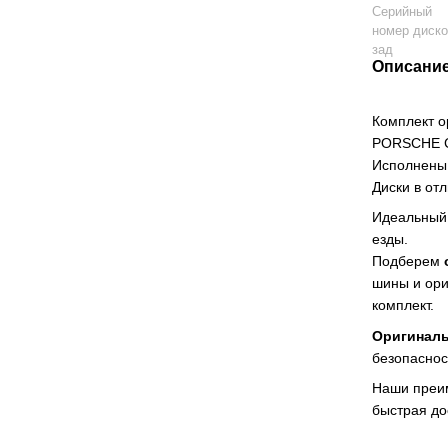
Серийный
номер диск
зад
Описани
Комплект о
PORSCHE C
Исполнены 
Диски в от
Идеальный 
езды.
Подберем
шины и ори
комплект.
Оригинал
безопаснос
Наши преи
быстрая до