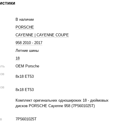
истики
В наличии
PORSCHE
CAYENNE | CAYENNE COUPE
958 2010 - 2017
Летние шины
18
ель
OEM Porsche
ков
8x18 ET53
ков
8x18 ET53
Комплект оригинальних одношироких 18 - дюймовых
дисков PORSCHE Cayenne 958 (7P5601025T)
ов
7P5601025T