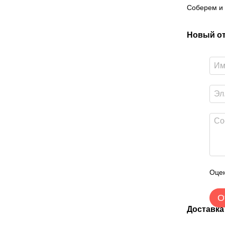
Соберем и 
Новый о
Оцен
О
Доставка