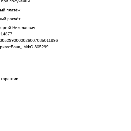
 при получении
ный платёж
ный расчёт:
ергей Николаевич
914877
93052990000026007035011996
ПриватБанк,, МФО 305299
 гарантии