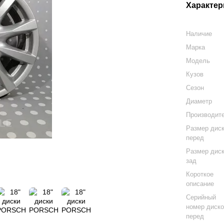
Характер
Наличие
Марка
Модель
Кузов
Сезон
Диаметр
Производит
Размер дис
перед
Размер дис
зад
Короткое
описание
Серийный
номер диск
перед