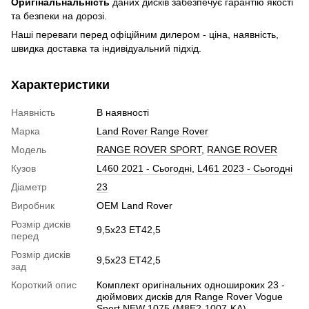
Оригінальнальність
даних дисків забезпечує гарантію якості
та безпеки на дорозі.
Наші переваги перед офіційним дилером - ціна, наявність,
швидка доставка та індивідуальний підхід.
Характеристики
Наявність
В наявності
Марка
Land Rover Range Rover
Модель
RANGE ROVER SPORT
,
RANGE ROVER
Кузов
L460 2021 - Сьогодні
,
L461 2023 - Сьогодні
Діаметр
23
Виробник
OEM Land Rover
Розмір дисків
9,5х23 ET42,5
перед
Розмір дисків
9,5х23 ET42,5
зад
Короткий опис
Комплект оригінальних одношироких 23 -
дюймових дисків для Range Rover Vogue
Sport NEW 1075 (M8E2-1007-KA)