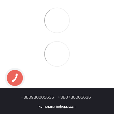
+380930005636
+380730005636
Контактна інформація