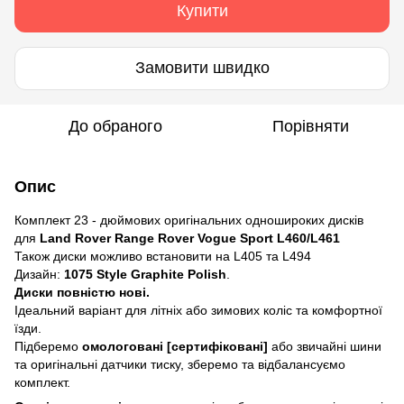
Купити
Замовити швидко
До обраного
Порівняти
Опис
Комплект 23 - дюймових оригінальних одношироких дисків
для
Land Rover Range Rover Vogue Sport L460/L461
Також диски можливо встановити на L405 та L494
Дизайн:
1075 Style Graphite Polish
.
Диски повністю нові.
Ідеальний варіант для літніх або зимових коліс та комфортної
їзди.
Підберемо
омологовані [сертифіковані]
або звичайні шини
та оригінальні датчики тиску, зберемо та відбалансуємо
комплект.