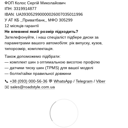
ФОП Колос Сергій Миколайович
ІПН: 3319914877
IBAN: UA393052990000026007035011996
У АТ КБ ,,Приватбанк,, МФО 305299
12 місяців гарантії
Не впевнені який розмір підходить?
Зателефонуйте, і наш спеціаліст підбере диски за
параметрами вашого автомобіля: рік випуску, кузов,
типорозмір, комплектація.
Також допоможемо підібрати:
— комплект шин з оптимальною висотою профілю
— датчики тиску шин (TPMS) для вашої моделі
— болти/гайки правильної довжини
📞
+38 (093) 000-56-36
💬
WhatsApp
/
Telegram
/
Viber
✉️
sales@roadstyle.com.ua