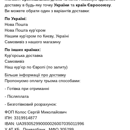
доставку в будь-яку точку
України
та
країн Євросоюзу
.
Ви можете обрати один з варіантів доставки:
По Україні:
Нова Пошта
Нова Пошта кур'єром
Нашим кур'єром по Києву, Україні
Самовивіз з нашого магазину
По інших країнах:
Кур'єрська доставка
Самовивіз
Наш кур'єр по Європі (по запиту)
Більше інформації про доставку
Пропонуємо оплату трьома способами:
- Готівка при отриманні
- Післяплата
- Безготівковий розрахунок:
ФОП Колос Сергій Миколайович
ІПН: 3319914877
IBAN: UA393052990000026007035011996
У АТ КБ ,,Приватбанк,, МФО 305299