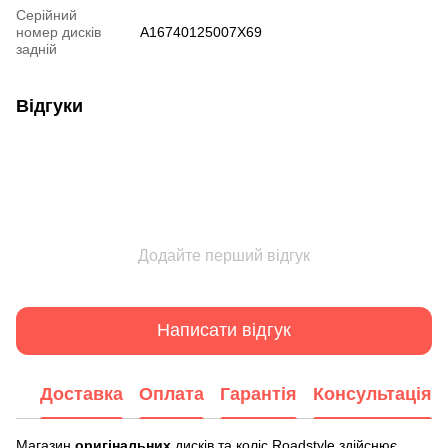
Серійний
номер дисків
A16740125007X69
задній
Відгуки
Додайте перший відгук
Написати відгук
Доставка
Оплата
Гарантія
Консультація
Магазин
оригінальних
дисків та коліс Roadstyle здійснює