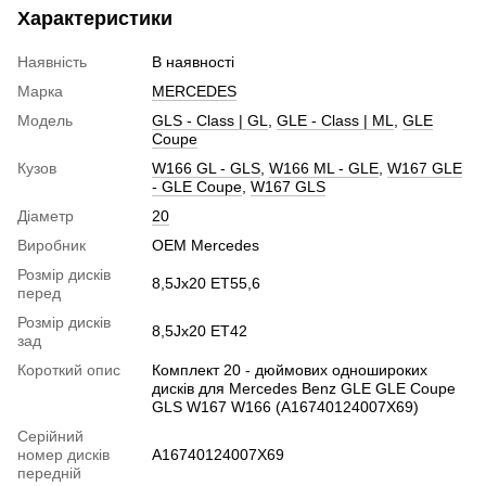
Характеристики
Наявність
В наявності
Марка
MERCEDES
Модель
GLS - Class | GL
,
GLE - Class | ML
,
GLE
Coupe
Кузов
W166 GL - GLS
,
W166 ML - GLE
,
W167 GLE
- GLE Coupe
,
W167 GLS
Діаметр
20
Виробник
OEM Mercedes
Розмір дисків
8,5Jx20 ET55,6
перед
Розмір дисків
8,5Jx20 ET42
зад
Короткий опис
Комплект 20 - дюймових одношироких
дисків для Mercedes Benz GLE GLE Coupe
GLS W167 W166 (A16740124007X69)
Серійний
номер дисків
A16740124007X69
передній