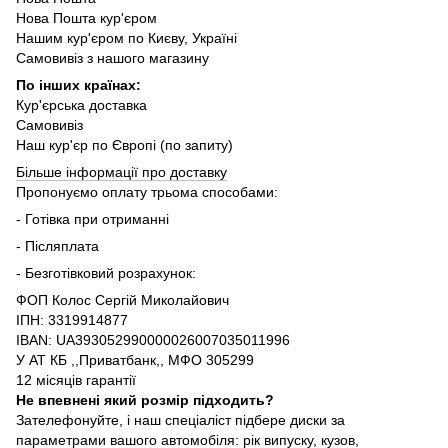
Нова Пошта кур'єром
Нашим кур'єром по Києву, Україні
Самовивіз з нашого магазину
По інших країнах:
Кур'єрська доставка
Самовивіз
Наш кур'єр по Європі (по запиту)
Більше інформації про доставку
Пропонуємо оплату трьома способами:
- Готівка при отриманні
- Післяплата
- Безготівковий розрахунок:
ФОП Колос Сергій Миколайович
ІПН: 3319914877
IBAN: UA393052990000026007035011996
У АТ КБ ,,Приватбанк,, МФО 305299
12 місяців гарантії
Не впевнені який розмір підходить?
Зателефонуйте, і наш спеціаліст підбере диски за
параметрами вашого автомобіля: рік випуску, кузов,