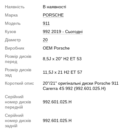
Наявність
В наявності
Марка
PORSCHE
Модель
911
Кузов
992 2019 - Сьогодні
Діаметр
20
Виробник
OEM Porsche
Розмір дисків
8,5J x 20" Н2 ET 53
перед
Розмір дисків
11,5J x 21 H2 ET 57
зад
Короткий опис
20"/21" оригінальні диски Porsche 911
Carerra 4S 992 (992.601.025.Н)
Серійний
номер дисків
992.601.025.Н
передній
Серійний
номер дисків
992.601.025.Н
задній