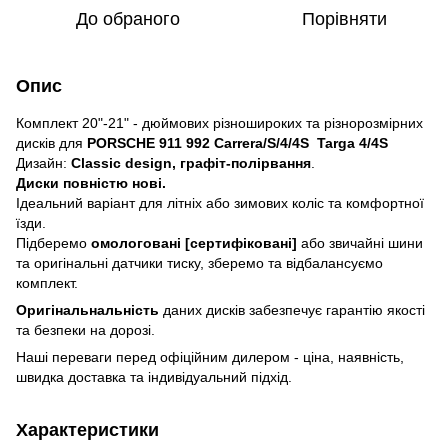
До обраного
Порівняти
Опис
Комплект 20"-21" - дюймових різношироких та різнорозмірних
дисків для
PORSCHE 911 992 Carrera/S/4/4S Targa 4/4S
Дизайн:
Classic design, графіт-полірвання
.
Диски повністю нові.
Ідеальний варіант для літніх або зимових коліс та комфортної
їзди.
Підберемо
омологовані [сертифіковані]
або звичайні шини
та оригінальні датчики тиску, зберемо та відбалансуємо
комплект.
Оригінальнальність
даних дисків забезпечує гарантію якості
та безпеки на дорозі.
Наші переваги перед офіційним дилером - ціна, наявність,
швидка доставка та індивідуальний підхід.
Характеристики