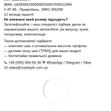
IBAN: UA393052990000026007035011996
У АТ КБ ,,Приватбанк,, МФО 305299
12 місяців гарантії
Не впевнені який розмір підходить?
Зателефонуйте, і наш спеціаліст підбере диски за
параметрами вашого автомобіля: рік випуску, кузов,
типорозмір, комплектація.
Також допоможемо підібрати:
— комплект шин з оптимальною висотою профілю
— датчики тиску шин (TPMS) для вашої моделі
— болти/гайки правильної довжини
📞
+38 (093) 000-56-36
💬
WhatsApp
/
Telegram
/
Viber
✉️
sales@roadstyle.com.ua