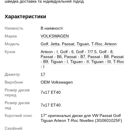
швидка доставка та індивідуальний підхід.
Характеристики
Наявність
В наявності
Марка
VOLKSWAGEN
Модель
Golf
,
Jetta
,
Passat
,
Tiguan
,
T-Roc
,
Arteon
Кузов
Arteon - I
,
Golf - 6
,
Golf - 7/7.5
,
Golf - 8
,
Passat - B6
,
Passat - B7
,
Passat - B8
,
Passat
- B9
,
Tiguan - I
,
Tiguan - II
,
Tiguan - III
,
T-Roc
- I
Діаметр
17
Виробник
OEM Volkswagen
Розмір дисків
7x17 ET40
перед
Розмір дисків
7x17 ET40
зад
Короткий опис
17" оригинальні диски для VW Passat Golf
Tiguan Arteon T-Roc Nivelles (3G0601025F)
Серійний