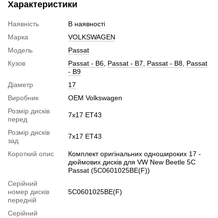
Характеристики
Наявність
В наявності
Марка
VOLKSWAGEN
Модель
Passat
Кузов
Passat - B6
,
Passat - B7
,
Passat - B8
,
Passat
- B9
Діаметр
17
Виробник
OEM Volkswagen
Розмір дисків
7x17 ET43
перед
Розмір дисків
7x17 ET43
зад
Короткий опис
Комплект оригінальних одношироких 17 -
дюймових дисків для VW New Beetle 5C
Passat (5C0601025BE(F))
Серійний
номер дисків
5C0601025BE(F)
передній
Серійний