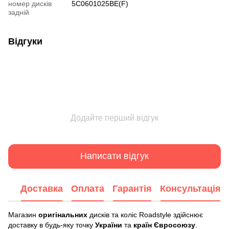
номер дисків
5C0601025BE(F)
задній
Відгуки
Додайте перший відгук
Написати відгук
Доставка
Оплата
Гарантія
Консультація
Магазин
оригінальних
дисків та коліс Roadstyle здійснює
доставку в будь-яку точку
України
та
країн Євросоюзу
.