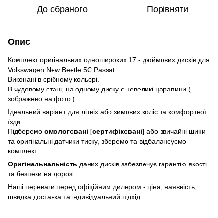
До обраного
Порівняти
Опис
Комплект оригінальних одношироких 17 - дюймових дисків для
Volkswagen New Beetle 5C Passat.
Виконані в срібному кольорі.
В чудовому стані, на одному диску є невеликі царапини (
зображено на фото ).
Ідеальний варіант для літніх або зимових коліс та комфортної
їзди.
Підберемо
омологовані [сертифіковані]
або звичайні шини
та оригінальні датчики тиску, зберемо та відбалансуємо
комплект.
Оригінальнальність
даних дисків забезпечує гарантію якості
та безпеки на дорозі.
Наші переваги перед офіційним дилером - ціна, наявність,
швидка доставка та індивідуальний підхід.